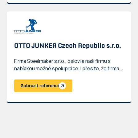
OTTO JUNKER Czech Republic s.r.o.
Firma Steelmaker s.r.o., oslovila naši firmu s
nabídkou možné spolupráce. I přes to, že firma
Steelmaker s.r.o. byla na trhu relativně nová tak
jsme se rozhodly jejich nabízené služby
Zobrazit referenci
vyzkoušet. Na základě spokojenosto se firma
rozhodla navázat další spolupráci, která stále
trvá. Steelmaker s.r.o. pro nás vyrábí svařované
díly, svařované potrubí ze žáruvzdorných a
nerezových materiálů. Firmu můžeme doporučit.