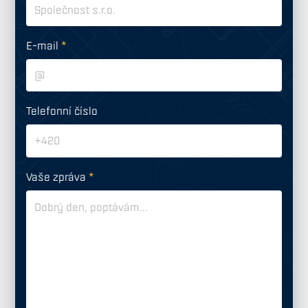
E-mail
*
Telefonní číslo
Vaše zpráva
*