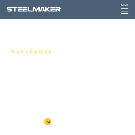
MENU
REFERENCE
Reference
zákazníků
S našimi zákazníky budujeme dlouhodobé a
silné obchodní partnerství. Prohlédněte si, co o
nás naši zákaznici říkají.
Více informací