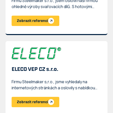
Firmu Steelmaker s.r.o., jsem oslovil naší firmou
ohledně výroby svařovacích dílů. S hotovými
výrobky, ale i časovým rozpětím jsme byly
spokojení. Firmu můžeme doporučit.
Zobrazit referenci
ELECO VEP CZ s.r.o.
Firmu Steelmaker s,r.o., jsme vyhledaly na
internetových stránkách a oslovily s nabídkou
možné spolupráce. Firma pro nás dělá nerezové
držáky na světla. S prací jsme spokojeni a firmu
Zobrazit referenci
můžeme doporučit.