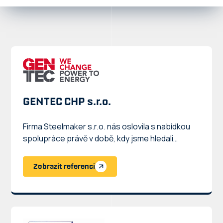
GENTEC CHP s.r.o.
Firma Steelmaker s.r.o. nás oslovila s nabídkou
spolupráce právě v době, kdy jsme hledali
nového subdodavatele. Rozhodli jsme se
vyzkoušet jejich služby, konkrétně výrobu
Zobrazit referenci
rámových kovových konstrukcí. S jejich prací
jsme byli spokojeni – vše bylo provedeno dle
zadání a v dohodnutém časovém rámci. Na
základě této pozitivní zkušenosti můžeme firmu
Steelmaker s.r.o. doporučit.