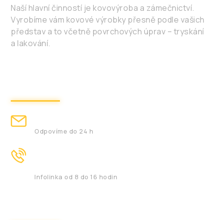
Naší hlavní činností je kovovýroba a zámečnictví.
Vyrobíme vám kovové výrobky přesně podle vašich
představ a to včetně povrchových úprav – tryskání
a lakování.
Kontakt
obchod@steelmaker.cz
Odpovíme do 24 h
+ 420 774 249 882
+420 776 435 397
Infolinka od 8 do 16 hodin
Navigace