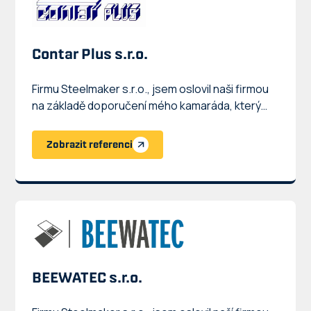
Contar Plus s.r.o.
Firmu Steelmaker s.r.o., jsem oslovil naši firmou
na základě doporučení mého kamaráda, který
pro firmu pracuje. Firma Steelmaker s.r.o. pro
naší firmu vyrábí a montuje konstrukce
Zobrazit referenci
dopravníku určené pro stavebnictví. Firma je
spolehlivá, dodržuje stanovené termíny i ceny,
mohu jen doporučit.
BEEWATEC s.r.o.