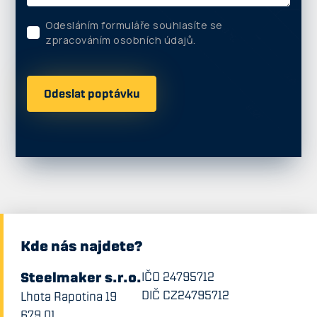
Odesláním formuláře souhlasíte se
zpracováním osobních údajů.
Kde nás najdete?
Steelmaker s.r.o.
IČO 24795712
DIČ CZ24795712
Lhota Rapotina 19
679 01