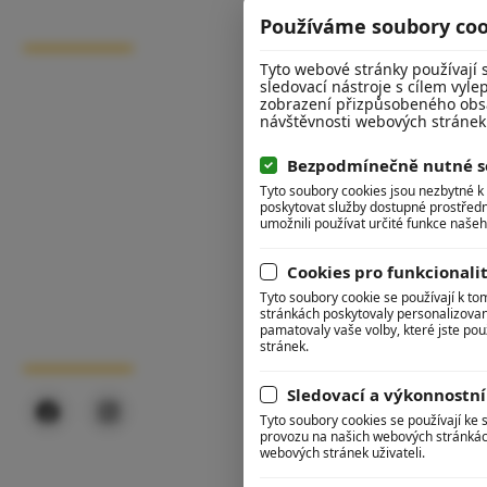
Navigace
Používáme soubory coo
Tyto webové stránky používají 
sledovací nástroje s cílem vyle
O společnosti
zobrazení přizpůsobeného obs
návštěvnosti webových stránek a
Produkty a služby
Bezpodmínečně nutné s
Realizace
Tyto soubory cookies jsou nezbytné 
poskytovat služby dostupné prostře
Reference
umožnili používat určité funkce naše
Kontakt
Cookies pro funkcionali
Tyto soubory cookie se používají k t
stránkách poskytovaly personalizovaný
pamatovaly vaše volby, které jste pou
Sledujte nás
stránek.
Sledovací a výkonnostní
Tyto soubory cookies se používají ke
provozu na našich webových stránkác
webových stránek uživateli.