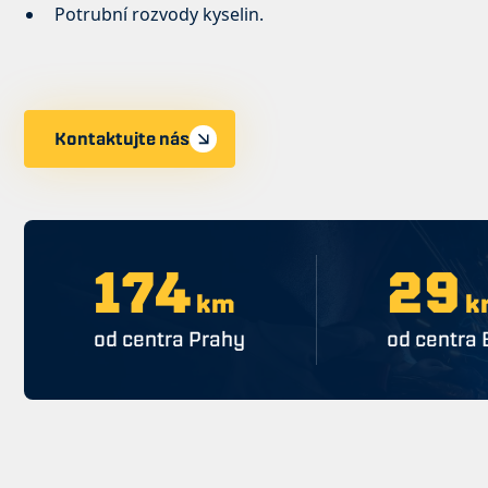
Potrubní rozvody kyselin.
Kontaktujte nás
210
36
km
k
od centra Prahy
od centra 