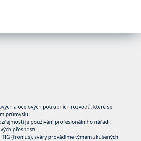
zových a ocelových potrubních rozvodů, které se
ém průmyslu.
řejmostí je používání profesionálního nářadí,
ových přesností.
ou TIG (fronius), sváry provádíme týmem zkušených