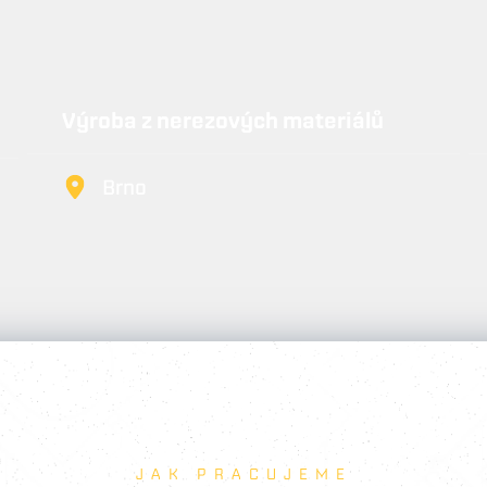
Výroba z nerezových materiálů
Brno
JAK PRACUJEME