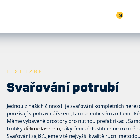
ubí
Více informací
O SLUŽBĚ
Svařování potrubí
Jednou z našich činnosti je svařování kompletních nere
používají v potravinářském, farmaceutickém a chemick
Máme vybavené prostory pro nutnou prefabrikaci. Samoz
trubky
dělíme laserem
, díky čemuž dostihneme rozměr
Svařování zajišťujeme v té nejvyšší kvalitě ruční metod