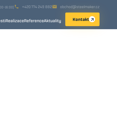
+420 774 249 882
obchod@steelmaker.cz
:00-16:00)
Kontakt
sti
Realizace
Reference
Aktuality
ací, kovovýrobou a
erezových potrubních