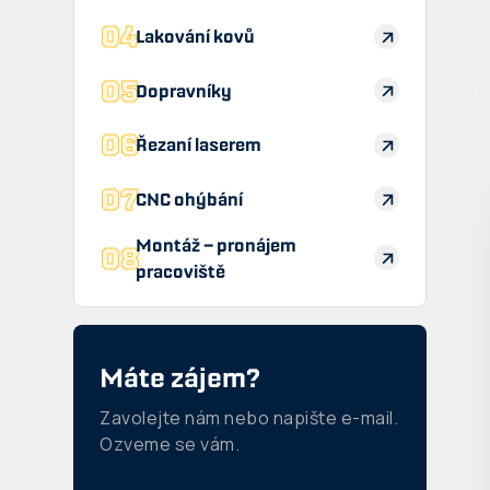
04
Lakování kovů
05
Dopravníky
06
Řezaní laserem
07
CNC ohýbání
Montáž – pronájem
08
pracoviště
Máte zájem?
Zavolejte nám nebo napište e-mail.
Ozveme se vám.