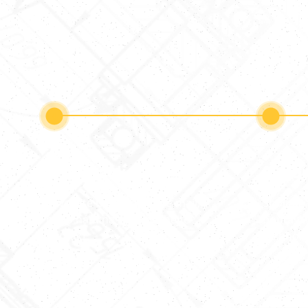
1. Poptávka
2. Ko
Zavolejte nám, napište e-mail,
Spojíme 
nebo nám na sebe nechejte
poptávk
kontakt.
technolo