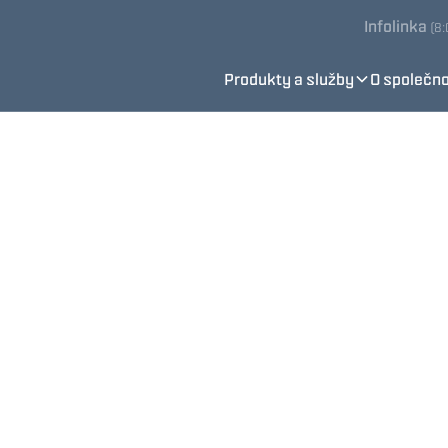
Infolinka
(8
Produkty a služby
O společno
Zabýváme se prefabrik
montáží ocelových a n
systémů.