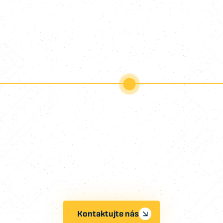
Postup realizace
nzultace
3. Cenová nabídk
se s vámi, zkonzultujeme
Připravíme vám detailní c
u a představíme vám
nabídku včetně předpokl
gické možnosti výroby.
termínu realizace.
Kontaktujte nás