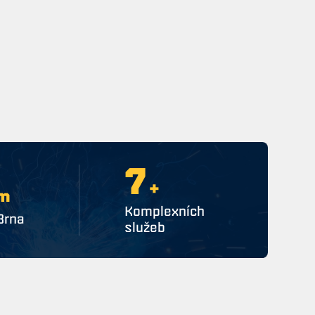
9
+
m
Komplexních
Brna
služeb