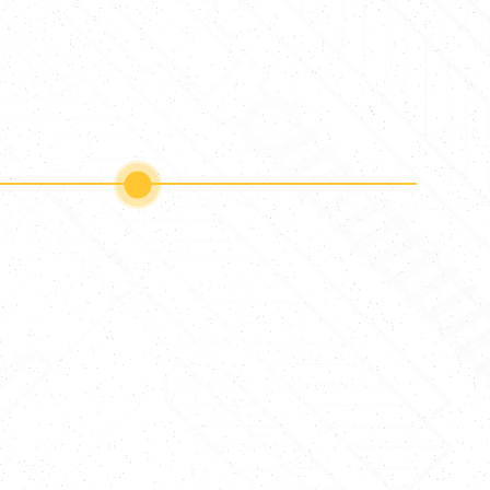
a
4. Realizace
enovou
V dohodnutém termínu
ádaného
provedeme realizaci vaší zakázky.