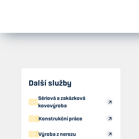
Svařování potr
Další služby
Sériová a zakázková
01
kovovýroba
02
Konstrukční práce
03
Výroba z nerezu