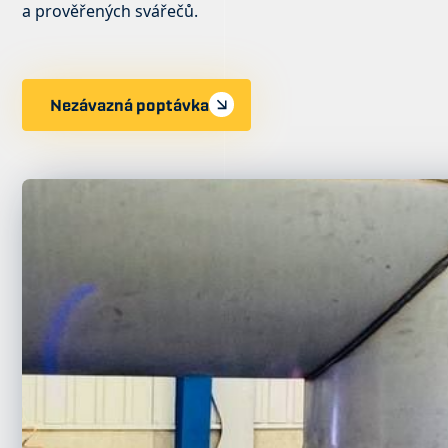
a prověřených svářečů.
Nezávazná poptávka