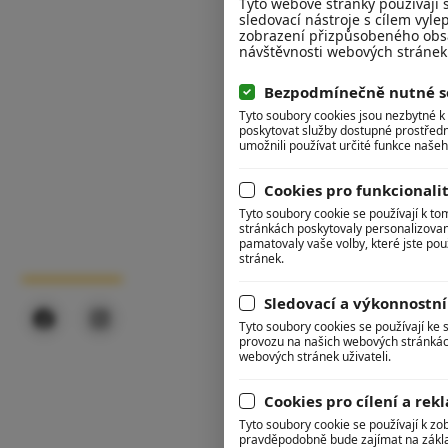
Tyto webové stránky používají 
sledovací nástroje s cílem vyle
About the company
zobrazení přizpůsobeného obs
návštěvnosti webových stránek a
Products and Services
Bezpodmínečně nutné s
Implementation
Tyto soubory cookies jsou nezbytné 
poskytovat služby dostupné prostře
References
umožnili používat určité funkce naše
Contact
Cookies pro funkcionali
Tyto soubory cookie se používají k t
stránkách poskytovaly personalizovaný
pamatovaly vaše volby, které jste pou
Follow us
stránek.
Sledovací a výkonnostní
Tyto soubory cookies se používají ke
provozu na našich webových stránkác
webových stránek uživateli.
Cookies pro cílení a re
Tyto soubory cookie se používají k zo
pravděpodobně bude zajímat na zákla